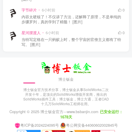
字节碎片
6小时前
0
内容太硬核了！不仅讲了方法，还解释了原理，不是单纯的
步骤罗列，真的学到了精髓！ [图片]
星河摆渡人
6小时前
0
当特写定格在一只蚂蚁上时，整个宇宙的官僚主义都有了特
写。 [图片]
博士钣金
博士钣金官方技术分享，博士钣金从事SolidWorks二次
开发十年，是顶尖的SolidWorks增值开发商，推出的
SolidWorks插件工具：博士钣金，博士方通，王者CAD
十几万SolidWorks工程师在用。
Copyright © 2025·
博士钣金官方---www.bsbanjin.com
已安全运行：
1678天
粤ICP备2024224095号
粤公网安备44060602002845号