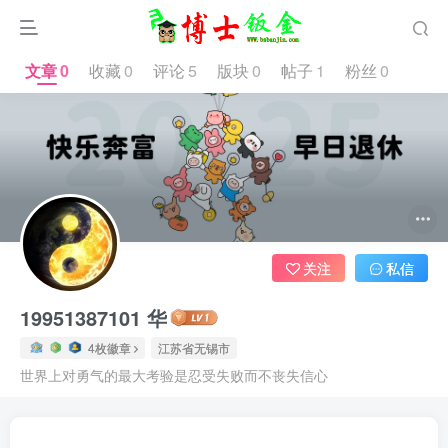
文章
0
收藏
0
评论
5
版块
0
帖子
1
粉丝
0
1.4W+
关注
私信
19951387101 华
4枚徽章
江苏省无锡市
世界上对勇气的最大考验是忍受失败而不丧失信心
文章
0
收藏
0
评论
5
版块
0
帖子
1
粉丝
0