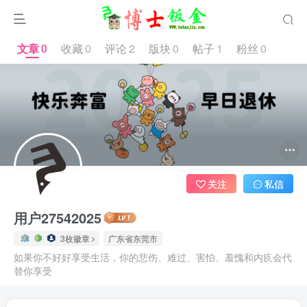
文章
0
收藏
0
评论
2
版块
0
帖子
1
粉丝
0
1.2W+
关注
私信
用户27542025
3枚徽章
广东省东莞市
如果你不好好享受生活，你的悲伤、难过、害怕、羞愧和内疚会代
替你享受