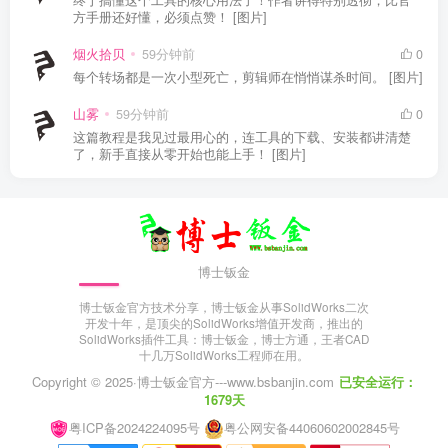
方手册还好懂，必须点赞！ [图片]
烟火拾贝
59分钟前
0
每个转场都是一次小型死亡，剪辑师在悄悄谋杀时间。 [图片]
山雾
59分钟前
0
这篇教程是我见过最用心的，连工具的下载、安装都讲清楚
了，新手直接从零开始也能上手！ [图片]
博士钣金
博士钣金官方技术分享，博士钣金从事SolidWorks二次
开发十年，是顶尖的SolidWorks增值开发商，推出的
SolidWorks插件工具：博士钣金，博士方通，王者CAD
十几万SolidWorks工程师在用。
Copyright © 2025·
博士钣金官方---www.bsbanjin.com
已安全运行：
1679天
粤ICP备2024224095号
粤公网安备44060602002845号