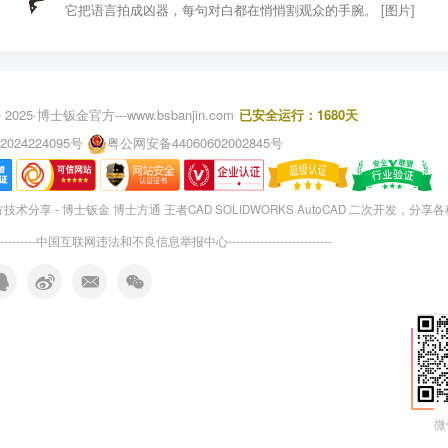
它把语言拍成凶器，每句对白都在悄悄割观众的手腕。 [图片]
 2025·
博士钣金官方---www.bsbanjin.com
已安全运行：1680天
2024224095号
粤公网安备44060602002845号
术分享 - 博士钣金 博士方通 王者CAD SOLIDWORKS AutoCAD 二次开发，分享
---------
中国互联网违法和不良信息举报中心
--------------------------
微