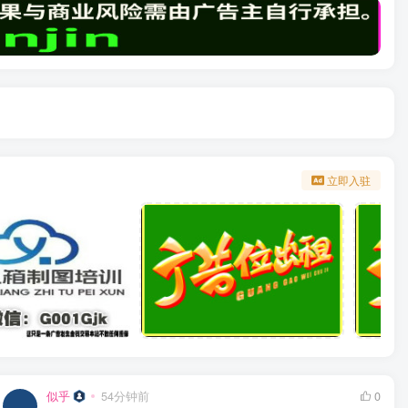
立即入驻
似乎
54分钟前
0