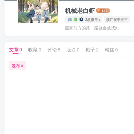
机械老白虾
3枚徽章
浙江省宁波市
照亮前方的路，路就会被找到
文章
0
收藏
0
评论
8
版块
0
帖子
2
粉丝
0
发布
0