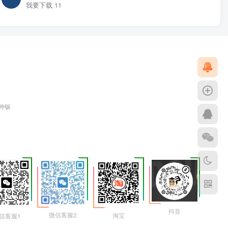
我要下载 11
各种钣
抖音
微信客服2
淘宝
信客服1