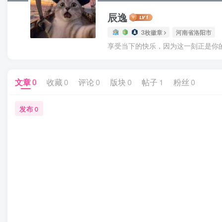
辰逸
3枚徽章
河南省洛阳市
享受当下的快乐，因为这一刻正是你
文章
0
收藏
0
评论
0
版块
0
帖子
1
粉丝
0
发布
0