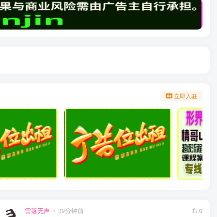
立即入驻
雪落无声
39分钟前
0