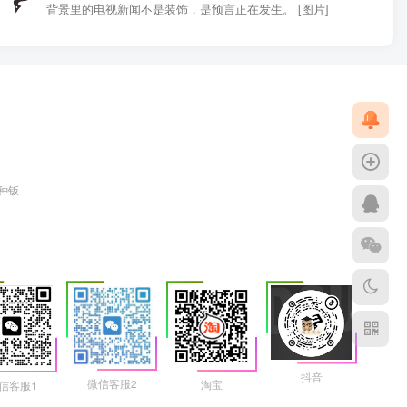
背景里的电视新闻不是装饰，是预言正在发生。 [图片]
各种钣
抖音
微信客服2
淘宝
信客服1