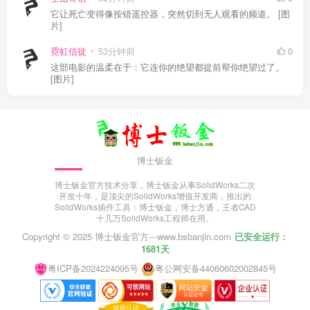
它让死亡变得像按错遥控器，突然切到无人观看的频道。 [图
片]
霓虹信徒
53分钟前
0
这部电影的温柔在于：它连你的绝望都提前帮你绝望过了。
[图片]
博士钣金
博士钣金官方技术分享，博士钣金从事SolidWorks二次
开发十年，是顶尖的SolidWorks增值开发商，推出的
SolidWorks插件工具：博士钣金，博士方通，王者CAD
十几万SolidWorks工程师在用。
Copyright © 2025·
博士钣金官方---www.bsbanjin.com
已安全运行：
1681天
粤ICP备2024224095号
粤公网安备44060602002845号