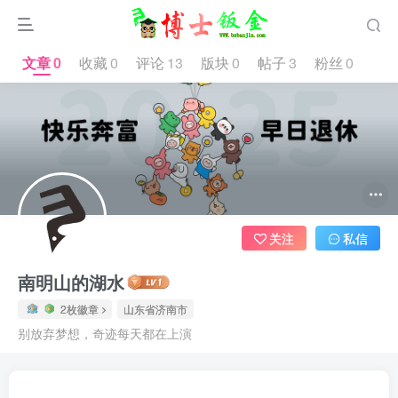
文章
0
收藏
0
评论
13
版块
0
帖子
3
粉丝
0
2.3W+
关注
私信
南明山的湖水
2枚徽章
山东省济南市
别放弃梦想，奇迹每天都在上演
文章
0
收藏
0
评论
13
版块
0
帖子
3
粉丝
0