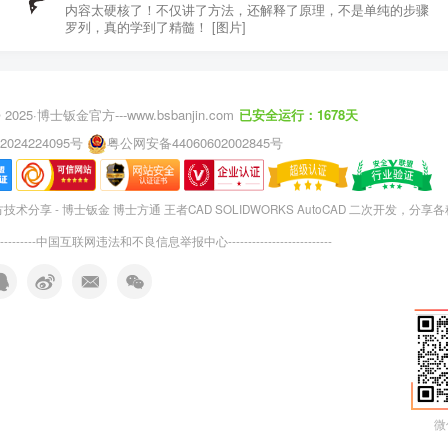
内容太硬核了！不仅讲了方法，还解释了原理，不是单纯的步骤
罗列，真的学到了精髓！ [图片]
 2025·
博士钣金官方---www.bsbanjin.com
已安全运行：1678天
2024224095号
粤公网安备44060602002845号
术分享 - 博士钣金 博士方通 王者CAD SOLIDWORKS AutoCAD 二次开发，分享
---------
中国互联网违法和不良信息举报中心
--------------------------
微