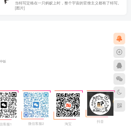
当特写定格在一只蚂蚁上时，整个宇宙的官僚主义都有了特写。
[图片]
各种钣
抖音
微信客服2
淘宝
信客服1