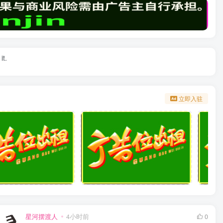
it.
立即入驻
星河摆渡人
4小时前
0