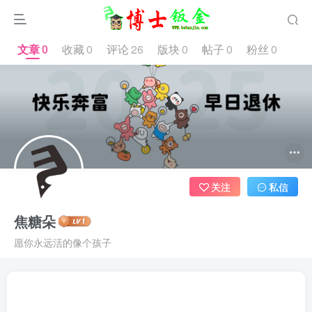
文章
0
收藏
0
评论
26
版块
0
帖子
0
粉丝
0
关注
私信
焦糖朵
愿你永远活的像个孩子
文章
0
收藏
0
评论
26
版块
0
帖子
0
粉丝
0