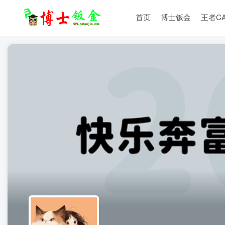
首页
博士钣金
王者C