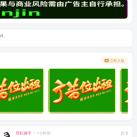
rt.
立即入驻
霓虹捕手
1小时前
0