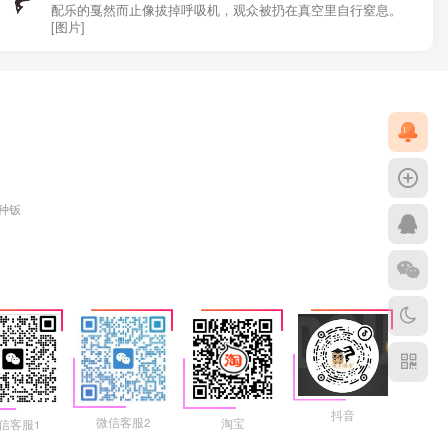
配乐的戛然而止像拔掉呼吸机，观众被扔在真空里自行窒息。
[图片]
各种钣
抖音
微信客服2
淘宝
信客服1