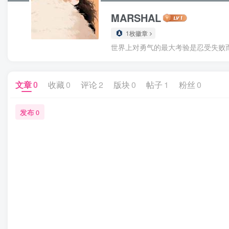
MARSHAL
1枚徽章
世界上对勇气的最大考验是忍受失败
文章
0
收藏
0
评论
2
版块
0
帖子
1
粉丝
0
发布
0