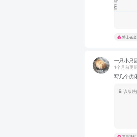
博士钣金
一只小只
1个月前更
写几个优
该版块
开发建议