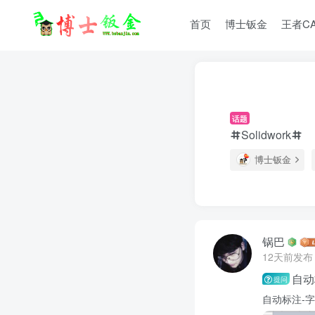
首页
博士钣金
王者C
话题
Solidwork
博士钣金
锅巴
12天前发布
自动
提问
自动标注-