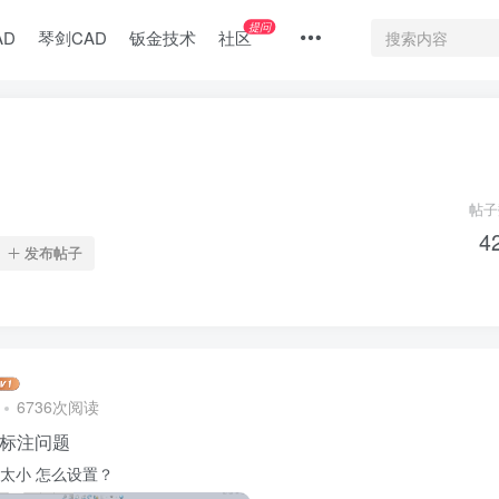
提问
AD
琴剑CAD
钣金技术
社区
帖子
4
发布帖子
6736次阅读
标注问题
字太小 怎么设置？