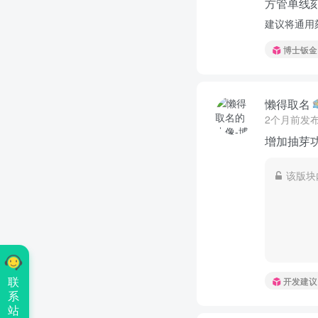
方管单线
建议将通用
博士钣金
懒得取名
2个月前发
增加抽芽
该版块
联
开发建议
系
站