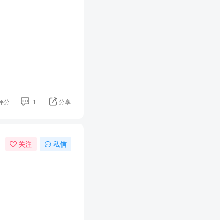
评分
1
分享
关注
私信