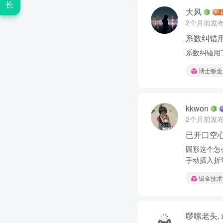
长
大风
2个月前发
系数纠错
系数纠错用
博士钣金
kkwon
2个月前发
已开口空
圆形这个怎
手动插入折弯我
钣金技术
啰嗦老头.