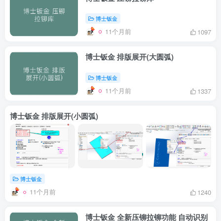
博士钣金
11个月前
1097
博士钣金 排版展开(大圆弧)
博士钣金
11个月前
1337
博士钣金 排版展开(小圆弧)
博士钣金
11个月前
1240
博士钣金 全新压铆拉铆功能 自动识别