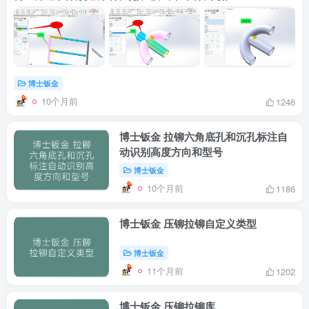
博士钣金
10个月前
1246
博士钣金 拉铆六角底孔和沉孔标注自
动识别高度方向和型号
博士钣金
10个月前
1186
博士钣金 压铆拉铆自定义类型
博士钣金
11个月前
1202
博士钣金 压铆拉铆库