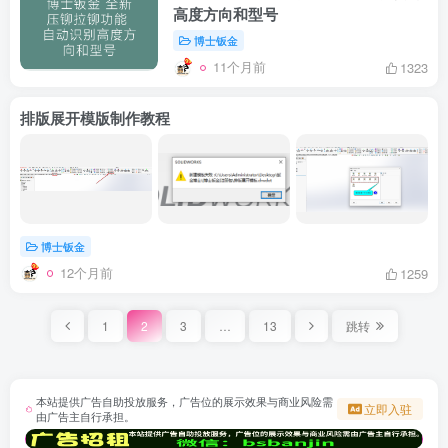
高度方向和型号
博士钣金
11个月前
1323
排版展开模版制作教程
博士钣金
12个月前
1259
1
2
3
…
13
跳转
本站提供广告自助投放服务，广告位的展示效果与商业风险需
立即入驻
由广告主自行承担。