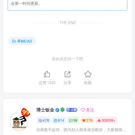
会第一时间更新。
THE END
琴剑CAD
喜欢就支持一下吧
点赞
1332
分享
收藏
博士钣金
关注
478
614
59
278
3083W+
没谁瞧不起你，因为别人根本就没瞧你，大家都很忙的