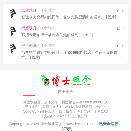
纸鸢载月
1小时前
0
它让暴力变得如此日常，像水龙头里滴出的锈水。 [图片]
纸鸢载月
1小时前
0
它把衰老拍成一场逐渐失焦的极刑。 [图片]
星尘未眠
1小时前
0
当空镜里飘过塑料袋时，连 pollution 都成了存在主义的修
辞。 [图片]
博士钣金
博士钣金官方技术分享，博士钣金从事SolidWorks二次
开发十年，是顶尖的SolidWorks增值开发商，推出的
SolidWorks插件工具：博士钣金，博士方通，王者CAD
十几万SolidWorks工程师在用。
Copyright © 2025·
博士钣金官方---www.bsbanjin.com
已安全运行：
1678天