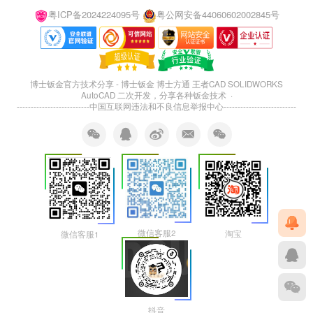
粤ICP备2024224095号
粤公网安备44060602002845号
博士钣金官方技术分享 - 博士钣金 博士方通 王者CAD SOLIDWORKS
AutoCAD 二次开发，分享各种钣金技术 ·
--------------------------
中国互联网违法和不良信息举报中心
--------------------------
微信客服2
淘宝
微信客服1
抖音