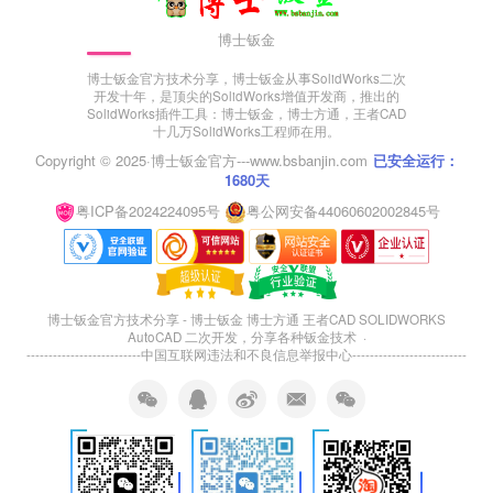
博士钣金
博士钣金官方技术分享，博士钣金从事SolidWorks二次
开发十年，是顶尖的SolidWorks增值开发商，推出的
SolidWorks插件工具：博士钣金，博士方通，王者CAD
十几万SolidWorks工程师在用。
Copyright © 2025·
博士钣金官方---www.bsbanjin.com
已安全运行：
1680天
粤ICP备2024224095号
粤公网安备44060602002845号
博士钣金官方技术分享 - 博士钣金 博士方通 王者CAD SOLIDWORKS
AutoCAD 二次开发，分享各种钣金技术 ·
--------------------------
中国互联网违法和不良信息举报中心
--------------------------