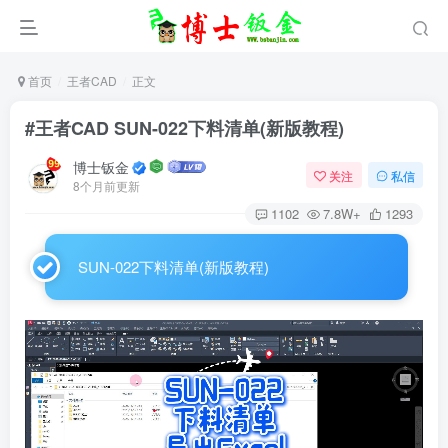
首页
王者CAD
正文
#王者CAD SUN-022下料清单(新版教程)
博士钣金
关注
私信
8个月前更新
1102
7.8W+
1293
SUN-022下料清单(新版教程)