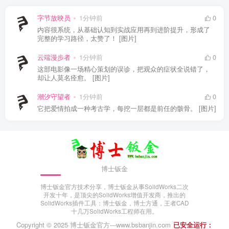
字节放映员
1分钟前
0
内容很系统，从基础认知到实战应用再到进阶提升，形成了
完整的学习路径，太赞了！ [图片]
云端漫步者
1分钟前
0
这部电影像一场精心策划的误诊，把观众的症状全说错了，
却让人莫名痊愈。 [图片]
潮汐守望者
1分钟前
0
它把爱情拍成一种考古学，每挖一层都是前任的骸骨。 [图片]
博士钣金
博士钣金官方技术分享，博士钣金从事SolidWorks二次
开发十年，是顶尖的SolidWorks增值开发商，推出的
SolidWorks插件工具：博士钣金，博士方通，王者CAD
十几万SolidWorks工程师在用。
Copyright © 2025·
博士钣金官方---www.bsbanjin.com
已安全运行：