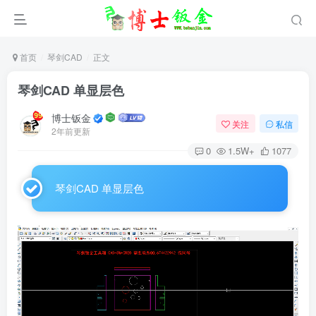
首页
琴剑CAD
正文
琴剑CAD 单显层色
博士钣金
关注
私信
2年前更新
0
1.5W+
1077
琴剑CAD 单显层色