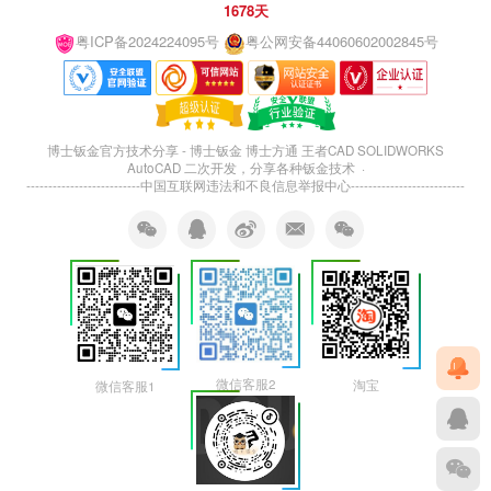
1678天
粤ICP备2024224095号
粤公网安备44060602002845号
博士钣金官方技术分享 - 博士钣金 博士方通 王者CAD SOLIDWORKS
AutoCAD 二次开发，分享各种钣金技术 ·
--------------------------
中国互联网违法和不良信息举报中心
--------------------------
微信客服2
淘宝
微信客服1