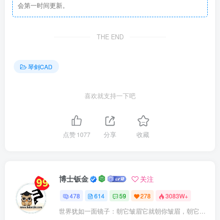
会第一时间更新。
THE END
琴剑CAD
喜欢就支持一下吧
点赞
1077
分享
收藏
博士钣金
关注
478
614
59
278
3083W+
世界犹如一面镜子：朝它皱眉它就朝你皱眉，朝它微笑它也吵你微笑