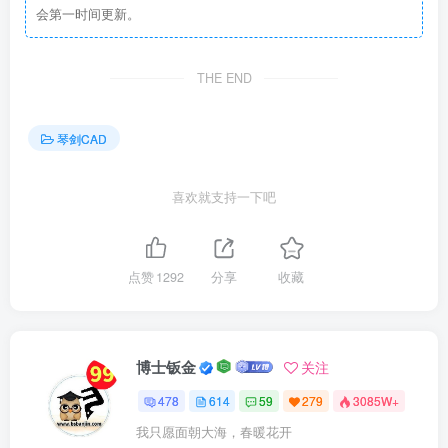
会第一时间更新。
THE END
琴剑CAD
喜欢就支持一下吧
点赞
1292
分享
收藏
博士钣金
关注
478
614
59
279
3085W+
我只愿面朝大海，春暖花开