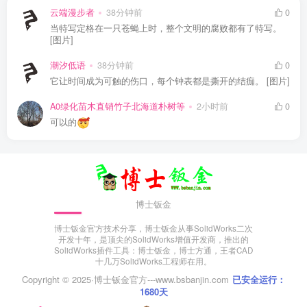
云端漫步者
38分钟前
0
当特写定格在一只苍蝇上时，整个文明的腐败都有了特写。
[图片]
潮汐低语
38分钟前
0
它让时间成为可触的伤口，每个钟表都是撕开的结痂。 [图片]
A0绿化苗木直销竹子北海道朴树等
2小时前
0
可以的
博士钣金
博士钣金官方技术分享，博士钣金从事SolidWorks二次
开发十年，是顶尖的SolidWorks增值开发商，推出的
SolidWorks插件工具：博士钣金，博士方通，王者CAD
十几万SolidWorks工程师在用。
Copyright © 2025·
博士钣金官方---www.bsbanjin.com
已安全运行：
1680天