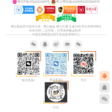
粤ICP备2024224095号
粤公网安备44060602002845号
博士钣金官方技术分享 - 博士钣金 博士方通 王者CAD SOLIDWORKS
AutoCAD 二次开发，分享各种钣金技术 ·
--------------------------
中国互联网违法和不良信息举报中心
--------------------------
微信客服2
淘宝
微信客服1
抖音