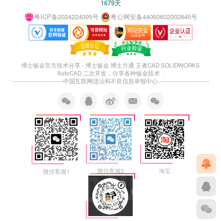
1679天
粤ICP备2024224095号
粤公网安备44060602002845号
博士钣金官方技术分享 - 博士钣金 博士方通 王者CAD SOLIDWORKS
AutoCAD 二次开发，分享各种钣金技术 ·
--------------------------
中国互联网违法和不良信息举报中心
--------------------------
微信客服2
淘宝
微信客服1