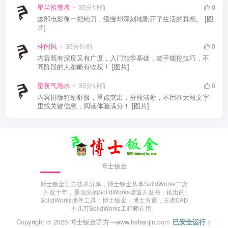
星尘拾荒者
35分钟前
0
这部电影像一把钝刀，缓慢却深刻地割开了生活的真相。 [图
片]
林间风
35分钟前
0
内容既有深度又有广度，入门能学基础，老手能挖技巧，不
同阶段的人都能有收获！ [图片]
星夜气泡水
35分钟前
0
内容排版特别舒服，重点突出，分段清晰，不用在大段文字
里找关键信息，阅读体验满分！ [图片]
博士钣金
博士钣金官方技术分享，博士钣金从事SolidWorks二次
开发十年，是顶尖的SolidWorks增值开发商，推出的
SolidWorks插件工具：博士钣金，博士方通，王者CAD
十几万SolidWorks工程师在用。
Copyright © 2025·
博士钣金官方---www.bsbanjin.com
已安全运行：