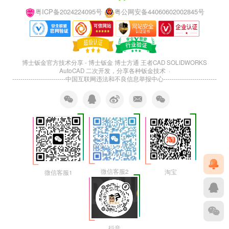
粤ICP备2024224095号
粤公网安备44060602002845号
博士钣金官方技术分享 - 博士钣金 博士方通 王者CAD SOLIDWORKS
AutoCAD 二次开发，分享各种钣金技术 ·
--------------------------
中国互联网违法和不良信息举报中心
--------------------------
微信客服2
淘宝
微信客服1
抖音