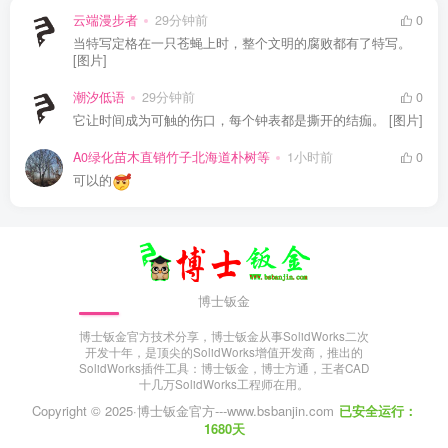
云端漫步者
29分钟前
0
当特写定格在一只苍蝇上时，整个文明的腐败都有了特写。
[图片]
潮汐低语
29分钟前
0
它让时间成为可触的伤口，每个钟表都是撕开的结痂。 [图片]
A0绿化苗木直销竹子北海道朴树等
1小时前
0
可以的
博士钣金
博士钣金官方技术分享，博士钣金从事SolidWorks二次
开发十年，是顶尖的SolidWorks增值开发商，推出的
SolidWorks插件工具：博士钣金，博士方通，王者CAD
十几万SolidWorks工程师在用。
Copyright © 2025·
博士钣金官方---www.bsbanjin.com
已安全运行：
1680天