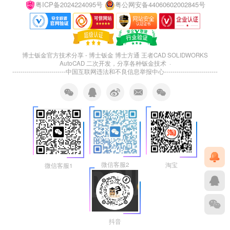
粤ICP备2024224095号
粤公网安备44060602002845号
博士钣金官方技术分享 - 博士钣金 博士方通 王者CAD SOLIDWORKS
AutoCAD 二次开发，分享各种钣金技术 ·
--------------------------
中国互联网违法和不良信息举报中心
--------------------------
微信客服2
淘宝
微信客服1
抖音