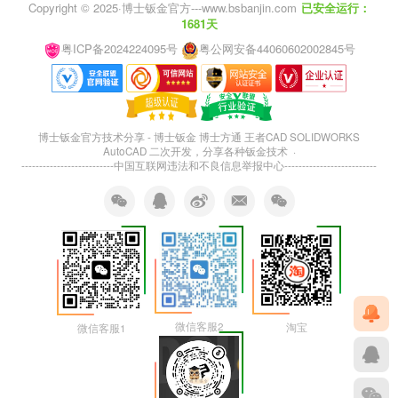
Copyright © 2025·
博士钣金官方---www.bsbanjin.com
已安全运行：
1681天
粤ICP备2024224095号
粤公网安备44060602002845号
博士钣金官方技术分享 - 博士钣金 博士方通 王者CAD SOLIDWORKS
AutoCAD 二次开发，分享各种钣金技术 ·
--------------------------
中国互联网违法和不良信息举报中心
--------------------------
微信客服2
淘宝
微信客服1