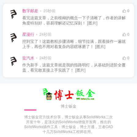
数字邮差
23秒前
0
看完这篇文章，之前模糊的概念一下子清晰了，作者的讲解
角度特别好，容易理解还记忆深刻！ [图片]
星漫行
24秒前
0
挖到宝了！这篇教程步骤清晰，细节拉满，跟着操作一遍就
上手，再也不用对着复杂内容瞎琢磨了！ [图片]
盐汽水
24秒前
0
作为新手，这篇文章就是我的指路明灯，从基础到进阶全覆
盖，看完敢直接上手实践了！ [图片]
博士钣金
博士钣金官方技术分享，博士钣金从事SolidWorks二次
开发十年，是顶尖的SolidWorks增值开发商，推出的
SolidWorks插件工具：博士钣金，博士方通，王者CAD
十几万SolidWorks工程师在用。