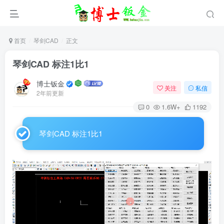
首页
琴剑CAD
正文
琴剑CAD 标注1比1
博士钣金
关注
私信
2年前更新
0
1.6W+
1192
琴剑CAD 标注1比1