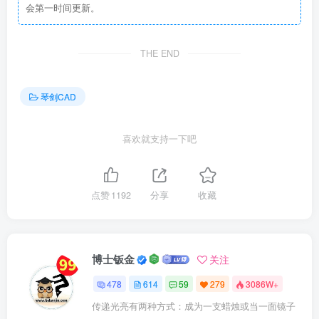
会第一时间更新。
THE END
琴剑CAD
喜欢就支持一下吧
点赞
1192
分享
收藏
博士钣金
关注
478
614
59
279
3086W+
传递光亮有两种方式：成为一支蜡烛或当一面镜子