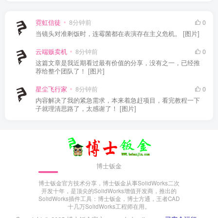
霓虹信徒
8分钟前
0
当镜头对准剩饭时，连霉菌都在表演存在主义危机。 [图片]
云端贩卖机
8分钟前
0
这篇文章是我近期看过最有价值的分享，没有之一，已经推
荐给整个团队了！ [图片]
星尘飞行家
8分钟前
0
内容解决了我的紧急需求，本来着急赶项目，看完教程一下
子就理清思路了，太感谢了！ [图片]
博士钣金
博士钣金官方技术分享，博士钣金从事SolidWorks二次
开发十年，是顶尖的SolidWorks增值开发商，推出的
SolidWorks插件工具：博士钣金，博士方通，王者CAD
十几万SolidWorks工程师在用。