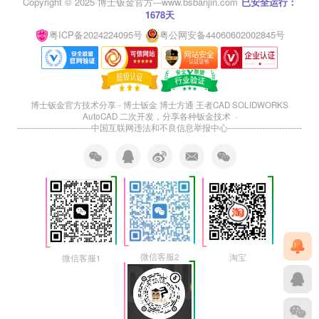
Copyright © 2025·
博士钣金官方---www.bsbanjin.com
已安全运行：
1678天
粤ICP备2024224095号
粤公网安备44060602002845号
博士钣金官方技术分享 - 博士钣金 博士方通 王者CAD SOLIDWORKS
AutoCAD 二次开发，分享各种钣金技术 ·
--------------------------
中国互联网违法和不良信息举报中心
--------------------------
微信客服2
淘宝
微信客服1