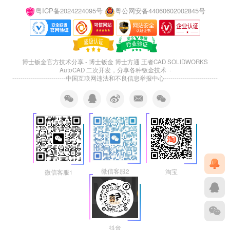
粤ICP备2024224095号
粤公网安备44060602002845号
博士钣金官方技术分享 - 博士钣金 博士方通 王者CAD SOLIDWORKS
AutoCAD 二次开发，分享各种钣金技术 ·
--------------------------
中国互联网违法和不良信息举报中心
--------------------------
微信客服2
淘宝
微信客服1
抖音