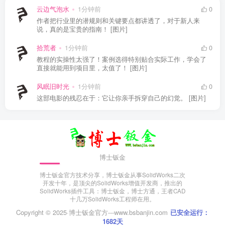
云边气泡水
1分钟前
0
作者把行业里的潜规则和关键要点都讲透了，对于新人来
说，真的是宝贵的指南！ [图片]
拾荒者
1分钟前
0
教程的实操性太强了！案例选得特别贴合实际工作，学会了
直接就能用到项目里，太值了！ [图片]
风眠旧时光
1分钟前
0
这部电影的残忍在于：它让你亲手拆穿自己的幻觉。 [图片]
博士钣金
博士钣金官方技术分享，博士钣金从事SolidWorks二次
开发十年，是顶尖的SolidWorks增值开发商，推出的
SolidWorks插件工具：博士钣金，博士方通，王者CAD
十几万SolidWorks工程师在用。
Copyright © 2025·
博士钣金官方---www.bsbanjin.com
已安全运行：
1682天