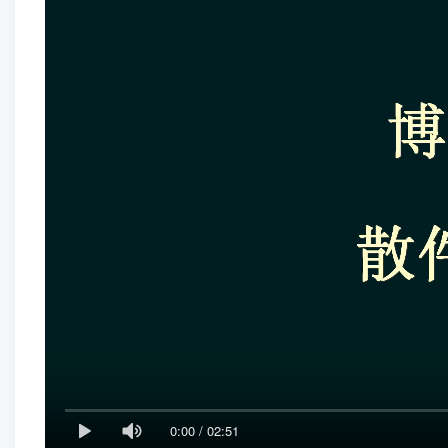
0:00
/
02:51