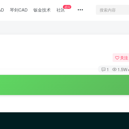
提问
AD
琴剑CAD
钣金技术
社区
关注
1
1.5W