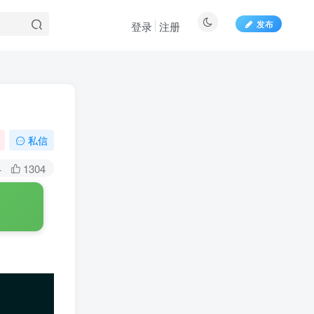
发布
登录
注册
百度一下
私信
+
1304
扫码关注博士钣金
扫码前往微信小程序
了解博士钣金功能