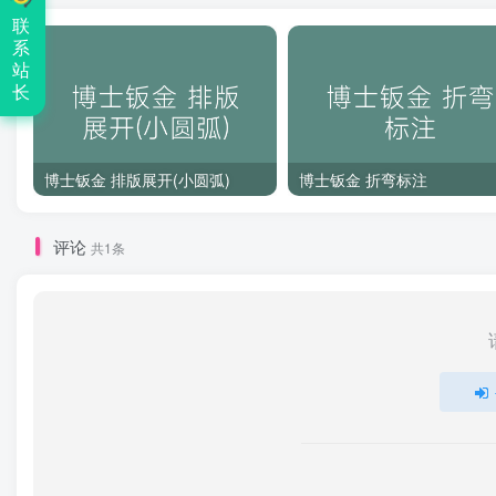
联
系
站
长
博士钣金 排版展开(小圆弧)
博士钣金 折弯标注
评论
共1条