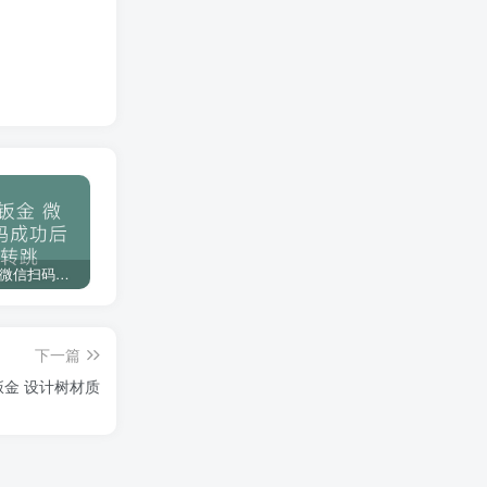
一次购买终身免费更新服务
强大的人工服务，为你解决功能问题
使用无忧，优质售后服务
下载教程
博士钣金 微信扫码成功后不转跳
琴剑CAD 备份插件命令参数设置
F001分享一款个人常用的CAD映射文件，不会做的可以白嫖哦
下一篇
钣金 设计树材质