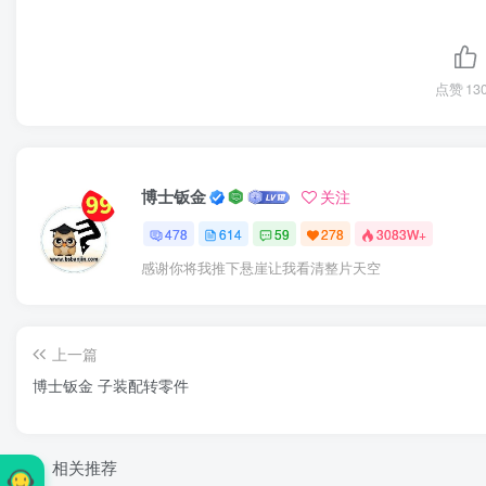
点赞
13
博士钣金
关注
478
614
59
278
3083W+
感谢你将我推下悬崖让我看清整片天空
上一篇
博士钣金 子装配转零件
相关推荐