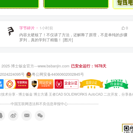
字节碎片
1小时前
0
内容太硬核了！不仅讲了方法，还解释了原理，不是单纯的步骤
罗列，真的学到了精髓！ [图片]
 2025·
博士钣金官方---www.bsbanjin.com
已安全运行：1678天
2024224095号
粤公网安备44060602002845号
术分享 - 博士钣金 博士方通 王者CAD SOLIDWORKS AutoCAD 二次开发，分享
---------
中国互联网违法和不良信息举报中心
--------------------------