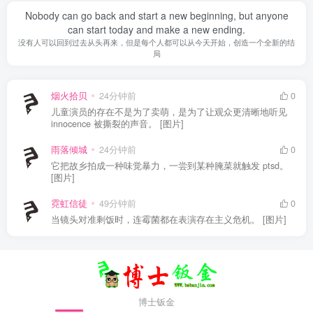
Nobody can go back and start a new beginning, but anyone
can start today and make a new ending.
没有人可以回到过去从头再来，但是每个人都可以从今天开始，创造一个全新的结
局
烟火拾贝
24分钟前
0
儿童演员的存在不是为了卖萌，是为了让观众更清晰地听见
innocence 被撕裂的声音。 [图片]
雨落倾城
24分钟前
0
它把故乡拍成一种味觉暴力，一尝到某种腌菜就触发 ptsd。
[图片]
霓虹信徒
49分钟前
0
当镜头对准剩饭时，连霉菌都在表演存在主义危机。 [图片]
博士钣金