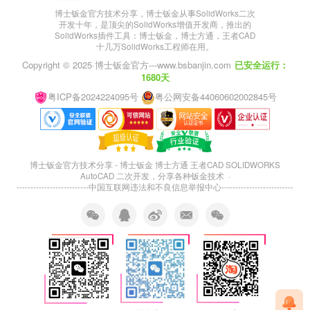
博士钣金官方技术分享，博士钣金从事SolidWorks二次
开发十年，是顶尖的SolidWorks增值开发商，推出的
SolidWorks插件工具：博士钣金，博士方通，王者CAD
十几万SolidWorks工程师在用。
Copyright © 2025·
博士钣金官方---www.bsbanjin.com
已安全运行：
1680天
粤ICP备2024224095号
粤公网安备44060602002845号
博士钣金官方技术分享 - 博士钣金 博士方通 王者CAD SOLIDWORKS
AutoCAD 二次开发，分享各种钣金技术 ·
--------------------------
中国互联网违法和不良信息举报中心
--------------------------