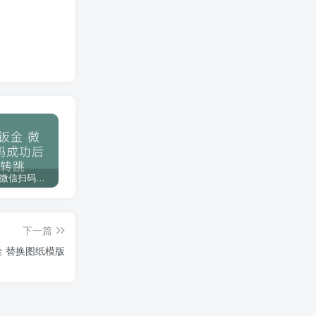
一次购买终身免费更新服务
强大的人工服务，为你解决功能问题
使用无忧，优质售后服务
下载教程
博士钣金 微信扫码成功后不转跳
琴剑CAD 备份插件命令参数设置
F001分享一款个人常用的CAD映射文件，不会做的可以白嫖哦
下一篇
博士钣金 替换图纸模版