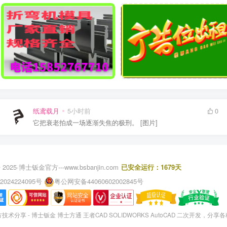
纸鸢载月
5小时前
0
它把衰老拍成一场逐渐失焦的极刑。 [图片]
 2025·
博士钣金官方---www.bsbanjin.com
已安全运行：1679天
2024224095号
粤公网安备44060602002845号
术分享 - 博士钣金 博士方通 王者CAD SOLIDWORKS AutoCAD 二次开发，分享