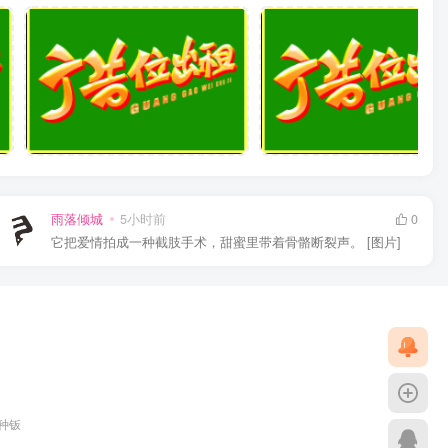
雨落倾城
5小时前
0
它把爱情拍成一种截肢手术，甜蜜里带着骨骼断裂声。 [图片]
各种钣