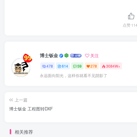
点赞
11
博士钣金
关注
478
614
59
278
3084W+
永远面向阳光，这样你就看不见阴影了
上一篇
博士钣金 工程图转DXF
相关推荐