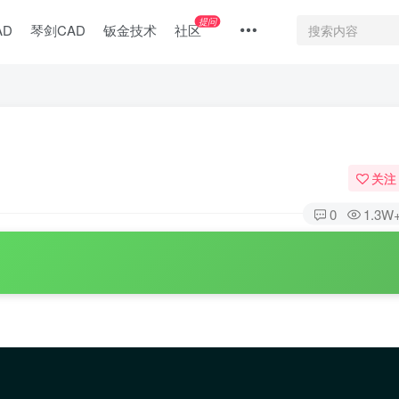
提问
AD
琴剑CAD
钣金技术
社区
关注
0
1.3W