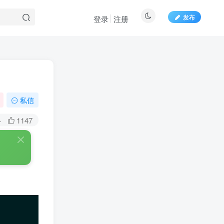
发布
登录
注册
百度一下
私信
+
1147
扫码关注博士钣金
扫码前往微信小程序
了解博士钣金功能