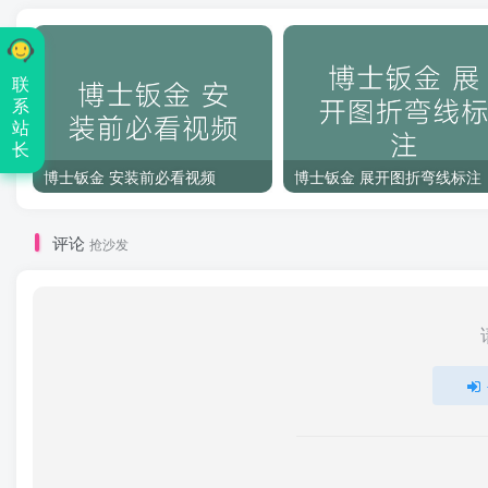
联
系
站
长
博士钣金 安装前必看视频
博士钣金 展开图折弯线标注
评论
抢沙发