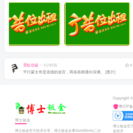
霓虹信徒
5小时前
0
平行蒙太奇是道德的迷宫，两条路都通向深渊。 [图片]
Copyright ©
粤ICP备
博士钣金
博士钣金官方技
博士钣金官方技术分享，博士钣金从事SolidWorks二次
金技术 ·