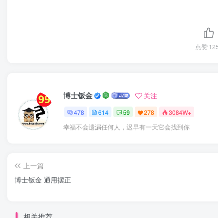
点赞
12
博士钣金
关注
478
614
59
278
3084W+
幸福不会遗漏任何人，迟早有一天它会找到你
上一篇
博士钣金 通用摆正
相关推荐