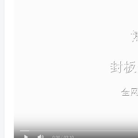
0:00
/
03:10