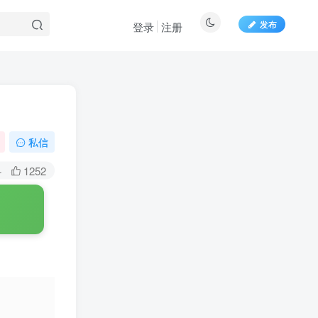
发布
登录
注册
百度一下
私信
+
1252
扫码关注博士钣金
扫码前往微信小程序
了解博士钣金功能