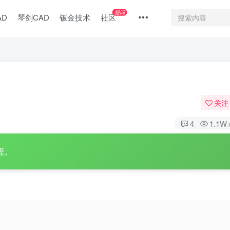
提问
AD
琴剑CAD
钣金技术
社区
关注
4
1.1W
程。