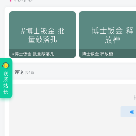
#博士钣金 批量敲落孔
博士钣金 释放槽
评论
共4条
联
系
站
长