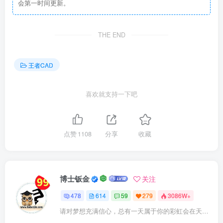
会第一时间更新。
THE END
王者CAD
喜欢就支持一下吧
点赞
1108
分享
收藏
博士钣金
关注
478
614
59
279
3086W+
请对梦想充满信心，总有一天属于你的彩虹会在天空微笑