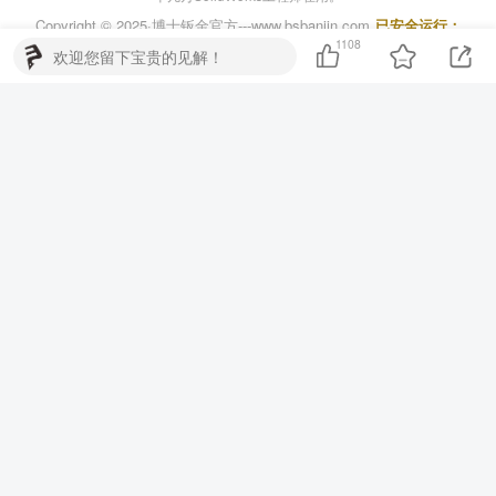
Copyright © 2025·
博士钣金官方---www.bsbanjin.com
已安全运行：
1682天
1108
欢迎您留下宝贵的见解！
粤ICP备2024224095号
粤公网安备44060602002845号
博士钣金官方技术分享 - 博士钣金 博士方通 王者CAD SOLIDWORKS
AutoCAD 二次开发，分享各种钣金技术 ·
--------------------------
中国互联网违法和不良信息举报中心
--------------------------
微信客服2
淘宝
微信客服1