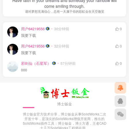
Have faith in your dreams and someday your rainbow will
come smiling through.
请对梦想充满信心，总有一天属于你的彩虹会在天空微笑
用户64219556
30分钟前
0
我要下载
用户64219556
32分钟前
0
我要下载
邪剑仙（石星军）
57分钟前
0
000
博士钣金
博士钣金官方技术分享，博士钣金从事SolidWorks二次
开发十年，是顶尖的SolidWorks增值开发商，推出的
SolidWorks插件工具：博士钣金，博士方通，王者CAD
十几万SolidWorks工程师在用。