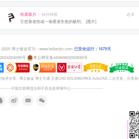
纸鸢载月
34分钟前
0
它把衰老拍成一场逐渐失焦的极刑。 [图片]
 2025·
博士钣金官方---www.bsbanjin.com
已安全运行：1679天
2024224095号
粤公网安备44060602002845号
术分享 - 博士钣金 博士方通 王者CAD SOLIDWORKS AutoCAD 二次开发，分享
---------
中国互联网违法和不良信息举报中心
--------------------------