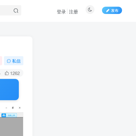
发布
登录
注册
百度一下
私信
+
1262
扫码关注博士钣金
扫码前往微信小程序
了解博士钣金功能