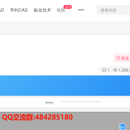
提问
AD
琴剑CAD
钣金技术
社区
关注
1
1.2W