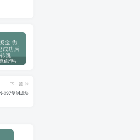
一次购买终身免费更新服务
强大的人工服务，为你解决功能问题
使用无忧，优质售后服务
下载教程
博士钣金 微信扫码成功后不转跳
琴剑CAD 备份插件命令参数设置
F001分享一款个人常用的CAD映射文件，不会做的可以白嫖哦
下一篇
N-097复制成块