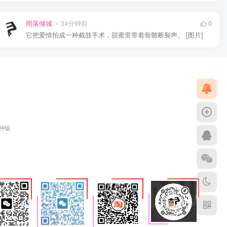
雨落倾城
34分钟前
0
它把爱情拍成一种截肢手术，甜蜜里带着骨骼断裂声。 [图片]
各种钣