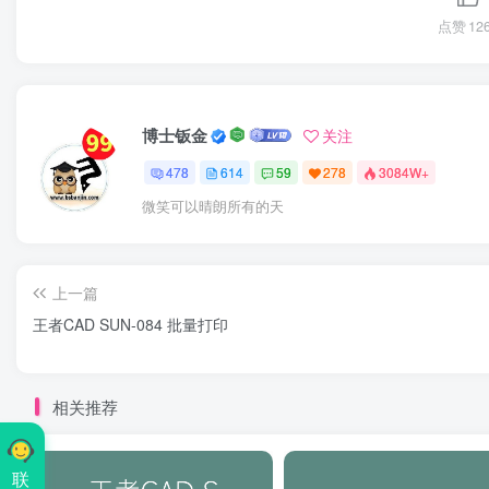
点赞
12
博士钣金
关注
478
614
59
278
3084W+
微笑可以晴朗所有的天
上一篇
王者CAD SUN-084 批量打印
相关推荐
联