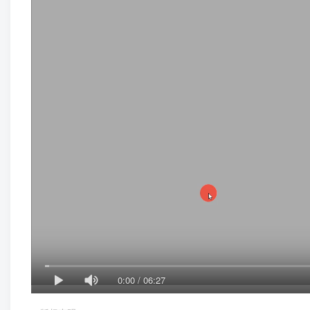
0:00
/
06:27