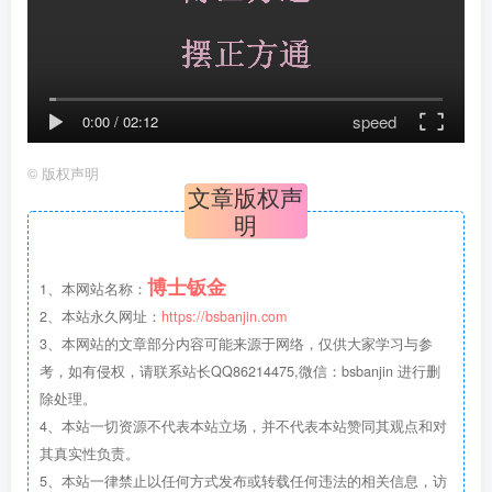
speed
0:00
/
02:12
©
版权声明
文章版权声
明
博士钣金
1、本网站名称：
2、本站永久网址：
https://bsbanjin.com
3、本网站的文章部分内容可能来源于网络，仅供大家学习与参
考，如有侵权，请联系站长QQ86214475,微信：bsbanjin 进行删
除处理。
4、本站一切资源不代表本站立场，并不代表本站赞同其观点和对
其真实性负责。
5、本站一律禁止以任何方式发布或转载任何违法的相关信息，访