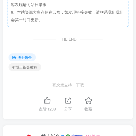
客发现请向站长举报
6、本站资源大多存储在云盘，如发现链接失效，请联系我们我们
会第一时间更新。
THE END
博士钣金
# 博士钣金教程
喜欢就支持一下吧
点赞
1238
分享
收藏