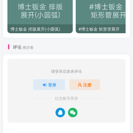
博士钣金 排版展开(小圆弧)
#博士钣金 矩形管展开
评论
抢沙发
请登录后发表评论
登录
注册
社交账号登录