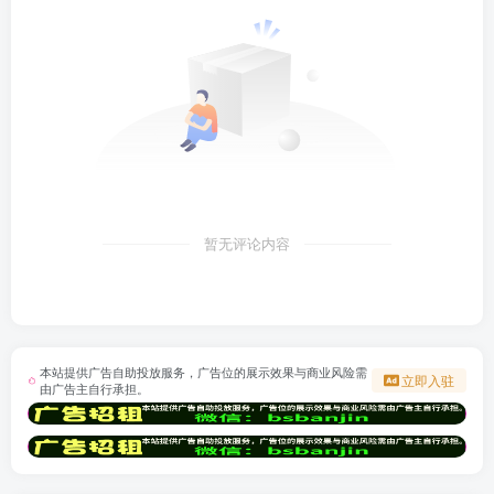
暂无评论内容
本站提供广告自助投放服务，广告位的展示效果与商业风险需
立即入驻
由广告主自行承担。