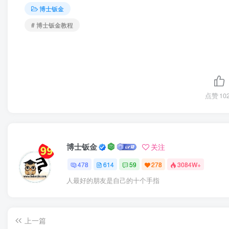
博士钣金
# 博士钣金教程
点赞
10
博士钣金
关注
478
614
59
278
3084W+
人最好的朋友是自己的十个手指
上一篇