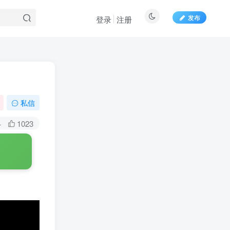
发布
登录
注册
百度一下
私信
+
1023
扫码关注博士钣金
扫码前往微信小程序
了解博士钣金功能