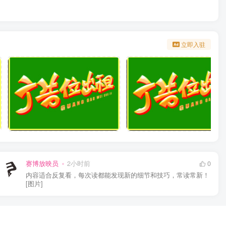
立即入驻
赛博放映员
2小时前
0
内容适合反复看，每次读都能发现新的细节和技巧，常读常新！
[图片]