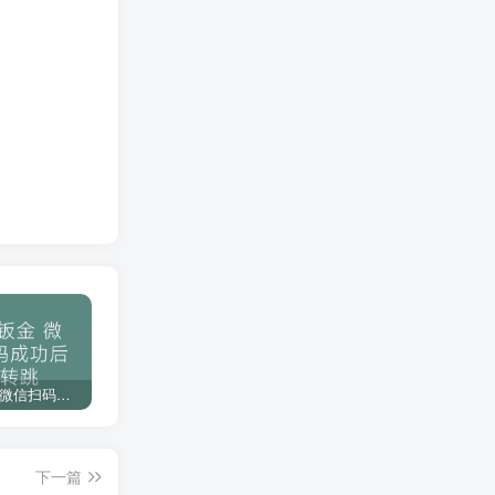
一次购买终身免费更新服务
强大的人工服务，为你解决功能问题
使用无忧，优质售后服务
下载教程
博士钣金 微信扫码成功后不转跳
琴剑CAD 备份插件命令参数设置
F001分享一款个人常用的CAD映射文件，不会做的可以白嫖哦
下一篇