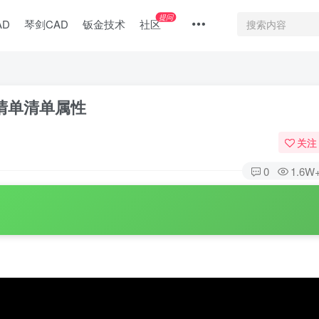
提问
AD
琴剑CAD
钣金技术
社区
割清单清单属性
关注
0
1.6W