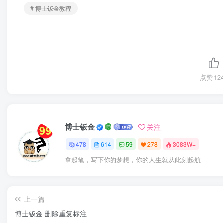
# 博士钣金教程
点赞
12
博士钣金
关注
478
614
59
278
3083W+
拿起笔，写下你的梦想，你的人生就从此刻起航
上一篇
博士钣金 删除重复标注