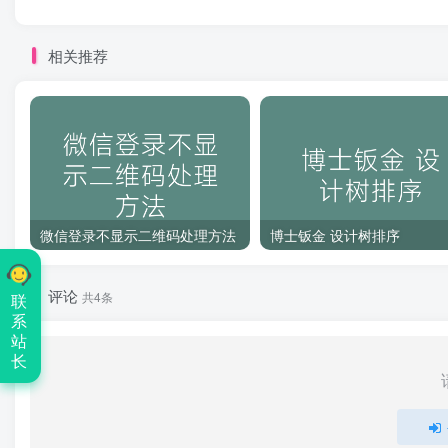
相关推荐
微信登录不显示二维码处理方法
博士钣金 设计树排序
评论
共4条
联
系
站
长