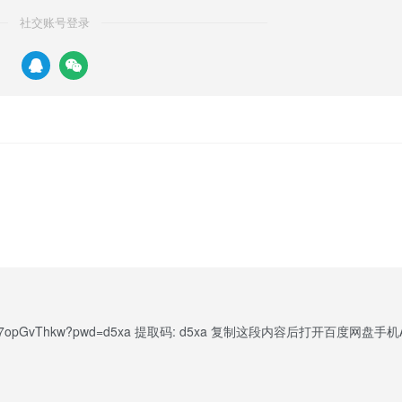
社交账号登录
MriP9YHS7opGvThkw?pwd=d5xa 提取码: d5xa 复制这段内容后打开百度网盘