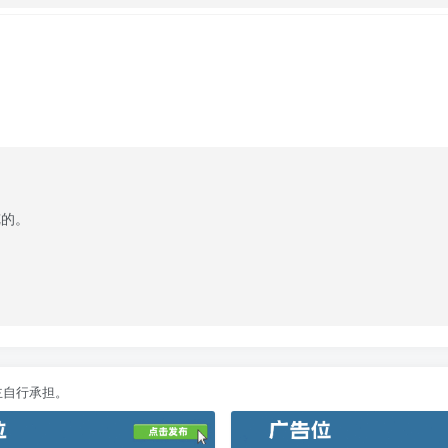
览的。
主自行承担。