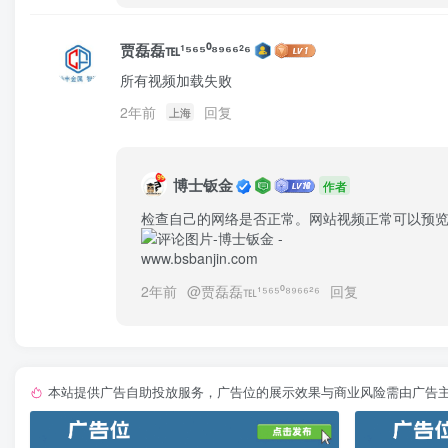
贾磊磊℡¹⁵⁶⁵⁰⁸⁹⁶⁶²⁶
所有视频加载失败
2年前
回复
上海
博士钣金
作者
检查自己的网络是否正常。网站视频正常可以预
2年前
@
贾磊磊℡¹⁵⁶⁵⁰⁸⁹⁶⁶²⁶
回复
本站提供广告自助投放服务，广告位的展示效果与商业风险需由广告