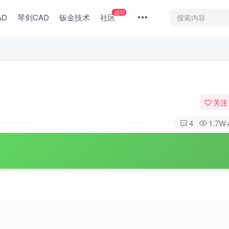
提问
AD
琴剑CAD
钣金技术
社区
关注
4
1.7W