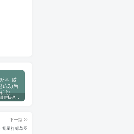
一次购买终身免费更新服务
强大的人工服务，为你解决功能问题
使用无忧，优质售后服务
下载教程
博士钣金 微信扫码成功后不转跳
琴剑CAD 备份插件命令参数设置
F001分享一款个人常用的CAD映射文件，不会做的可以白嫖哦
下一篇
金 批量打标草图