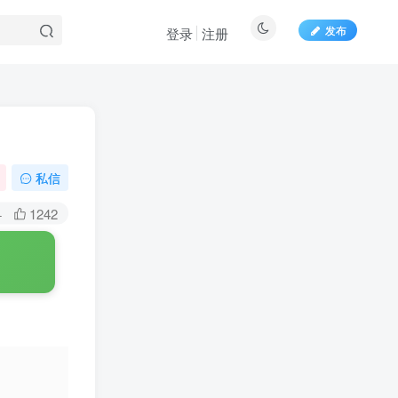
发布
登录
注册
百度一下
私信
+
1242
扫码关注博士钣金
扫码前往微信小程序
了解博士钣金功能