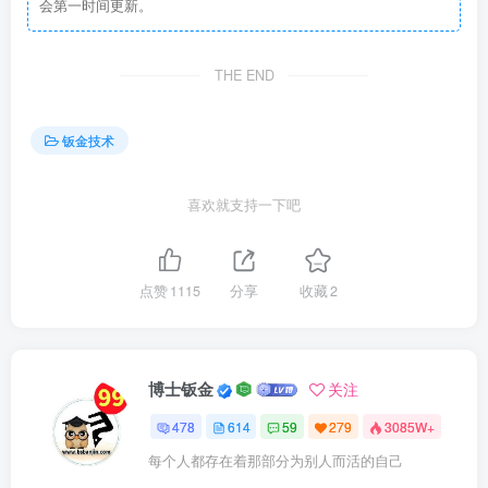
会第一时间更新。
THE END
钣金技术
喜欢就支持一下吧
点赞
1115
分享
收藏
2
博士钣金
关注
478
614
59
279
3085W+
每个人都存在着那部分为别人而活的自己