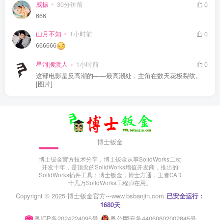
威振
30分钟前
0
666
山月不知
1小时前
0
666666
星河摆渡人
1小时前
0
这部电影是反高潮的——最高潮处，主角在数天花板裂纹。
[图片]
博士钣金
博士钣金官方技术分享，博士钣金从事SolidWorks二次
开发十年，是顶尖的SolidWorks增值开发商，推出的
SolidWorks插件工具：博士钣金，博士方通，王者CAD
十几万SolidWorks工程师在用。
Copyright © 2025·
博士钣金官方---www.bsbanjin.com
已安全运行：
1680天
粤ICP备2024224095号
粤公网安备44060602002845号