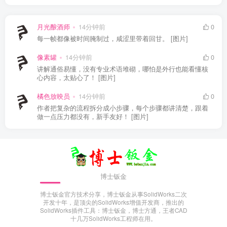
月光酿酒师
14分钟前
0
每一帧都像被时间腌制过，咸涩里带着回甘。 [图片]
像素罐
14分钟前
0
讲解通俗易懂，没有专业术语堆砌，哪怕是外行也能看懂核
心内容，太贴心了！ [图片]
橘色放映员
14分钟前
0
作者把复杂的流程拆分成小步骤，每个步骤都讲清楚，跟着
做一点压力都没有，新手友好！ [图片]
博士钣金
博士钣金官方技术分享，博士钣金从事SolidWorks二次
开发十年，是顶尖的SolidWorks增值开发商，推出的
SolidWorks插件工具：博士钣金，博士方通，王者CAD
十几万SolidWorks工程师在用。