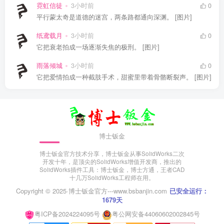
霓虹信徒
3小时前
0
平行蒙太奇是道德的迷宫，两条路都通向深渊。 [图片]
纸鸢载月
3小时前
0
它把衰老拍成一场逐渐失焦的极刑。 [图片]
雨落倾城
3小时前
0
它把爱情拍成一种截肢手术，甜蜜里带着骨骼断裂声。 [图片]
博士钣金
博士钣金官方技术分享，博士钣金从事SolidWorks二次
开发十年，是顶尖的SolidWorks增值开发商，推出的
SolidWorks插件工具：博士钣金，博士方通，王者CAD
十几万SolidWorks工程师在用。
Copyright © 2025·
博士钣金官方---www.bsbanjin.com
已安全运行：
1679天
粤ICP备2024224095号
粤公网安备44060602002845号