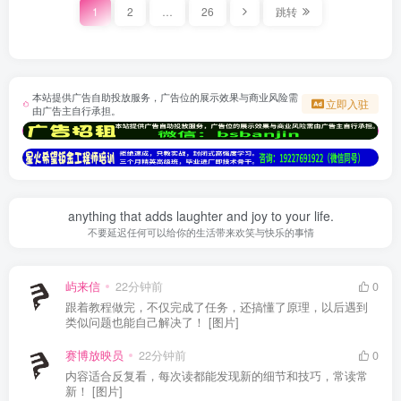
1
2
…
26
跳转
本站提供广告自助投放服务，广告位的展示效果与商业风险需
立即入驻
由广告主自行承担。
anything that adds laughter and joy to your life.
不要延迟任何可以给你的生活带来欢笑与快乐的事情
屿来信
22分钟前
0
跟着教程做完，不仅完成了任务，还搞懂了原理，以后遇到
类似问题也能自己解决了！ [图片]
赛博放映员
22分钟前
0
内容适合反复看，每次读都能发现新的细节和技巧，常读常
新！ [图片]