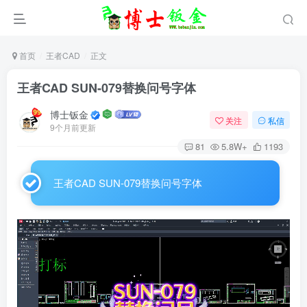
首页
王者CAD
正文
王者CAD SUN-079替换问号字体
博士钣金
关注
私信
9个月前更新
81
5.8W+
1193
王者CAD SUN-079替换问号字体