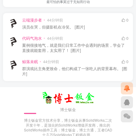
最可怕的事莫过于无知而行动
云端漫步者
44分钟前
0
演员在哭，但摄影机在冷笑。 [图片]
代码气泡水
44分钟前
0
案例很接地气，就是我们日常工作中会遇到的场景，学会了
直接就能套用，太实用了！ [图片]
鲸落未眠
44分钟前
0
群演戏比主角更致命，他们构成了一张吃人的背景幕布。 [图
片]
博士钣金
博士钣金官方技术分享，博士钣金从事SolidWorks二次
开发十年，是顶尖的SolidWorks增值开发商，推出的
SolidWorks插件工具：博士钣金，博士方通，王者CAD
十几万SolidWorks工程师在用。