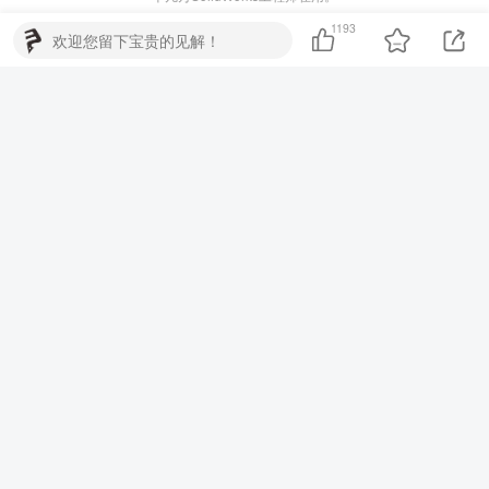
Copyright © 2025·
博士钣金官方---www.bsbanjin.com
已安全运行：
1193
欢迎您留下宝贵的见解！
1679天
粤ICP备2024224095号
粤公网安备44060602002845号
博士钣金官方技术分享 - 博士钣金 博士方通 王者CAD SOLIDWORKS
AutoCAD 二次开发，分享各种钣金技术 ·
--------------------------
中国互联网违法和不良信息举报中心
--------------------------
微信客服2
淘宝
微信客服1