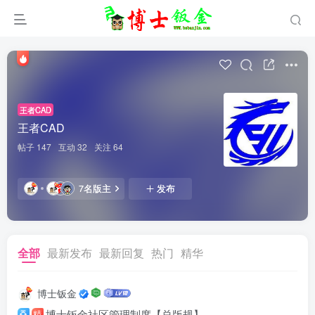
王者CAD
王者CAD
帖子 147
互动 32
关注 64
7名版主
发布
全部
最新发布
最新回复
热门
精华
博士钣金
博士钣金社区管理制度【总版规】
精