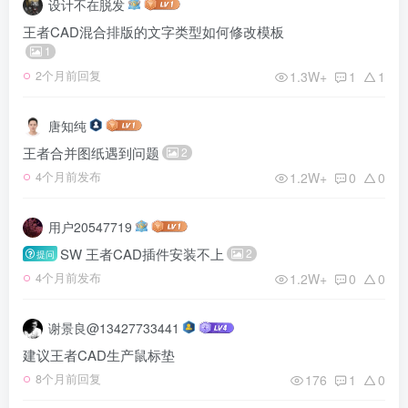
设计不在脱发
王者CAD混合排版的文字类型如何修改模板
1
1.3W+
1
1
2个月前回复
唐知纯
王者合并图纸遇到问题
2
1.2W+
0
0
4个月前发布
用户20547719
SW 王者CAD插件安装不上
2
提问
1.2W+
0
0
4个月前发布
谢景良@13427733441
建议王者CAD生产鼠标垫
176
1
0
8个月前回复