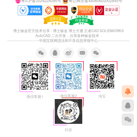
粤ICP备2024224095号
粤公网安备44060602002845号
博士钣金官方技术分享 - 博士钣金 博士方通 王者CAD SOLIDWORKS
AutoCAD 二次开发，分享各种钣金技术 ·
--------------------------
中国互联网违法和不良信息举报中心
--------------------------
微信客服2
淘宝
微信客服1
抖音