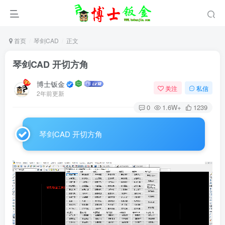
首页
琴剑CAD
正文
琴剑CAD 开切方角
博士钣金
关注
私信
2年前更新
0
1.6W+
1239
琴剑CAD 开切方角