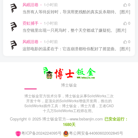
风眠旧巷
1小时前
0
当所有人等待反转时，导演用更残酷的真实反杀期待。 [图片]
霓虹捕手
1小时前
0
当空镜里出现一只死鸟时，整个天空都成了嫌疑犯。 [图片]
风眠旧巷
1小时前
0
这部电影的温柔在于：它连崩溃都给你配好了摇篮曲。 [图片]
博士钣金
博士钣金官方技术分享，博士钣金从事SolidWorks二次
开发十年，是顶尖的SolidWorks增值开发商，推出的
SolidWorks插件工具：博士钣金，博士方通，王者CAD
十几万SolidWorks工程师在用。
Copyright © 2025·
博士钣金官方---www.bsbanjin.com
已安全运行：
1680天
粤ICP备2024224095号
粤公网安备44060602002845号