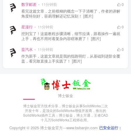
数字邮差
11分钟前
0
看完这篇文章，之前模糊的概念一下子清晰了，作者的讲解
角度特别好，容易理解还记忆深刻！ [图片]
星漫行
11分钟前
0
挖到宝了！这篇教程步骤清晰，细节拉满，跟着操作一遍就
上手，再也不用对着复杂内容瞎琢磨了！ [图片]
盐汽水
11分钟前
0
作为新手，这篇文章就是我的指路明灯，从基础到进阶全覆
盖，看完敢直接上手实践了！ [图片]
博士钣金
博士钣金官方技术分享，博士钣金从事SolidWorks二次
开发十年，是顶尖的SolidWorks增值开发商，推出的
SolidWorks插件工具：博士钣金，博士方通，王者CAD
十几万SolidWorks工程师在用。
Copyright © 2025·
博士钣金官方---www.bsbanjin.com
已安全运行：