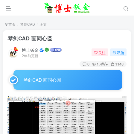
首页
琴剑CAD
正文
琴剑CAD 画同心圆
博士钣金
关注
私信
2年前更新
0
1.4W+
1148
琴剑CAD 画同心圆