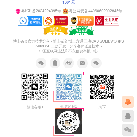
1681天
粤ICP备2024224095号
粤公网安备44060602002845号
博士钣金官方技术分享 - 博士钣金 博士方通 王者CAD SOLIDWORKS
AutoCAD 二次开发，分享各种钣金技术 ·
--------------------------
中国互联网违法和不良信息举报中心
--------------------------
微信客服2
淘宝
微信客服1