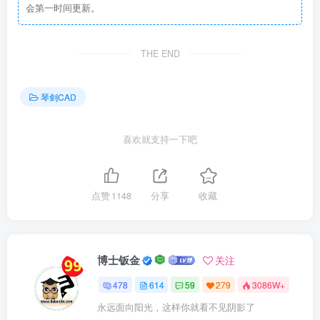
会第一时间更新。
THE END
琴剑CAD
喜欢就支持一下吧
点赞
1148
分享
收藏
博士钣金
关注
478
614
59
279
3086W+
永远面向阳光，这样你就看不见阴影了