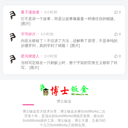
量子漫游者
3小时前
0
它不是讲一个故事，而是让故事像藤蔓一样缠住你的喉咙。
[图片]
字节碎片
3小时前
0
内容太硬核了！不仅讲了方法，还解释了原理，不是单纯的
步骤罗列，真的学到了精髓！ [图片]
星河摆渡人
3小时前
0
当特写定格在一只蚂蚁上时，整个宇宙的官僚主义都有了特
写。 [图片]
博士钣金
博士钣金官方技术分享，博士钣金从事SolidWorks二次
开发十年，是顶尖的SolidWorks增值开发商，推出的
SolidWorks插件工具：博士钣金，博士方通，王者CAD
十几万SolidWorks工程师在用。