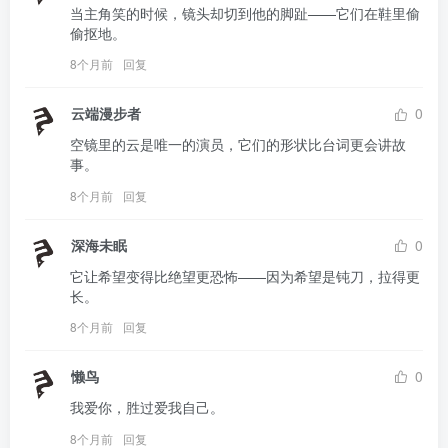
当主角笑的时候，镜头却切到他的脚趾——它们在鞋里偷
偷抠地。
8个月前
回复
云端漫步者
0
空镜里的云是唯一的演员，它们的形状比台词更会讲故
事。
8个月前
回复
深海未眠
0
它让希望变得比绝望更恐怖——因为希望是钝刀，拉得更
长。
8个月前
回复
懒鸟
0
我爱你，胜过爱我自己。
8个月前
回复