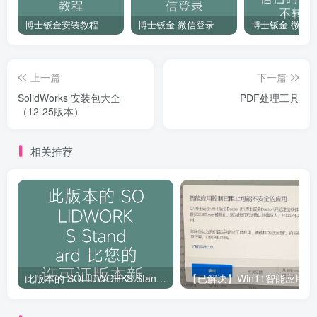
博士钣金安装教程
博士钣金 微信登录
上一篇
下一篇
SolidWorks 安装包大全
PDF处理工具
（12-25版本）
相关推荐
此版本的 SOLIDWORKS Standard 比您的许可证版本新。您必须升级 SolidNetWork License Manager 和许可证。
【已解决】W