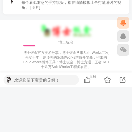
每个看似随意的手持镜头，都在悄悄模拟上帝打瞌睡时的视
角。 [图片]
博士钣金
博士钣金官方技术分享，博士钣金从事SolidWorks二次
开发十年，是顶尖的SolidWorks增值开发商，推出的
SolidWorks插件工具：博士钣金，博士方通，王者CAD
十几万SolidWorks工程师在用。
Copyright © 2025·
博士钣金官方---www.bsbanjin.com
已安全运行：
1136
欢迎您留下宝贵的见解！
1680天
粤ICP备2024224095号
粤公网安备44060602002845号
博士钣金官方技术分享 - 博士钣金 博士方通 王者CAD SOLIDWORKS
AutoCAD 二次开发，分享各种钣金技术 ·
--------------------------
中国互联网违法和不良信息举报中心
--------------------------