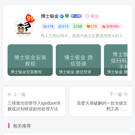
博士钣金
关注
478
614
59
279
3085W+
伟人之所以伟大，是因为他立志要成为伟大的人
博士钣金安装教程
博士钣金 微信登录
上一篇
下一篇
三维激光切管导入igs或sat失
吾爱大佬破解的一款全能文
败或识别错误如何处理方法
档工具：坤
Tools（Kun_Tools），牛批
Plus！
相关推荐