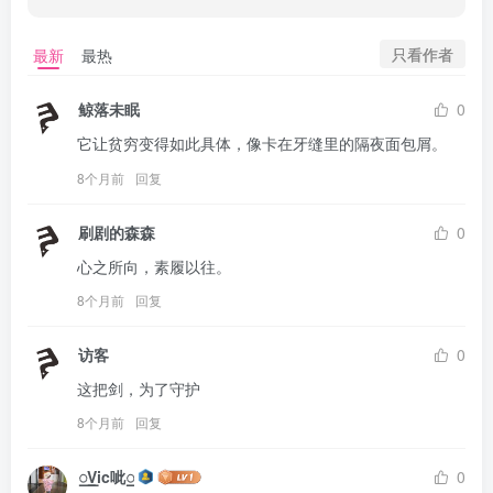
只看作者
最新
最热
鲸落未眠
0
它让贫穷变得如此具体，像卡在牙缝里的隔夜面包屑。
8个月前
回复
刷剧的森森
0
心之所向，素履以往。
8个月前
回复
访客
0
这把剑，为了守护
8个月前
回复
꯭Vic呲꯭
0