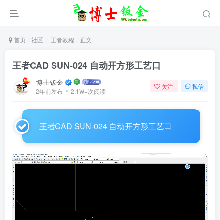
首页
社区
王者教程
正文
王者CAD SUN-024 自动开方形工艺口
博士钣金
关注
私信
2年前发布
2.1W+次阅读
王者CAD SUN-024 自动开方形工艺口