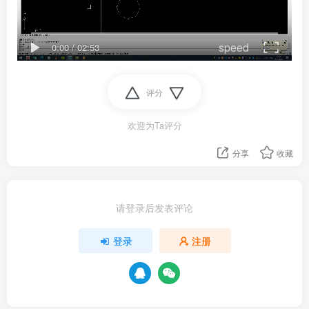
speed
0:00
/
02:53
评分
欢迎为Ta评分
分享
收藏
请登录后发表评论
登录
注册