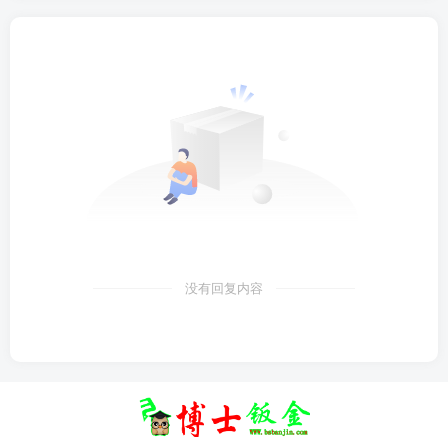
没有回复内容