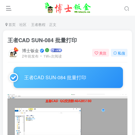
首页
社区
王者教程
正文
王者CAD SUN-084 批量打印
博士钣金
关注
私信
2年前发布
1W+次阅读
王者CAD SUN-084 批量打印