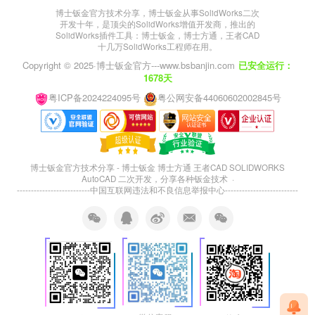
博士钣金官方技术分享，博士钣金从事SolidWorks二次
开发十年，是顶尖的SolidWorks增值开发商，推出的
SolidWorks插件工具：博士钣金，博士方通，王者CAD
十几万SolidWorks工程师在用。
Copyright © 2025·
博士钣金官方---www.bsbanjin.com
已安全运行：
1678天
粤ICP备2024224095号
粤公网安备44060602002845号
博士钣金官方技术分享 - 博士钣金 博士方通 王者CAD SOLIDWORKS
AutoCAD 二次开发，分享各种钣金技术 ·
--------------------------
中国互联网违法和不良信息举报中心
--------------------------