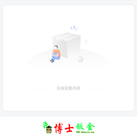
没有回复内容