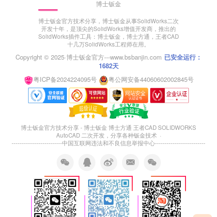
博士钣金
博士钣金官方技术分享，博士钣金从事SolidWorks二次
开发十年，是顶尖的SolidWorks增值开发商，推出的
SolidWorks插件工具：博士钣金，博士方通，王者CAD
十几万SolidWorks工程师在用。
Copyright © 2025·
博士钣金官方---www.bsbanjin.com
已安全运行：
1682天
粤ICP备2024224095号
粤公网安备44060602002845号
博士钣金官方技术分享 - 博士钣金 博士方通 王者CAD SOLIDWORKS
AutoCAD 二次开发，分享各种钣金技术 ·
--------------------------
中国互联网违法和不良信息举报中心
--------------------------