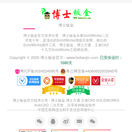
博士钣金
博士钣金官方技术分享，博士钣金从事SolidWorks二次
开发十年，是顶尖的SolidWorks增值开发商，推出的
SolidWorks插件工具：博士钣金，博士方通，王者CAD
十几万SolidWorks工程师在用。
Copyright © 2025·
博士钣金官方---www.bsbanjin.com
已安全运行：
1680天
粤ICP备2024224095号
粤公网安备44060602002845号
博士钣金官方技术分享 - 博士钣金 博士方通 王者CAD SOLIDWORKS
AutoCAD 二次开发，分享各种钣金技术 ·
--------------------------
中国互联网违法和不良信息举报中心
--------------------------