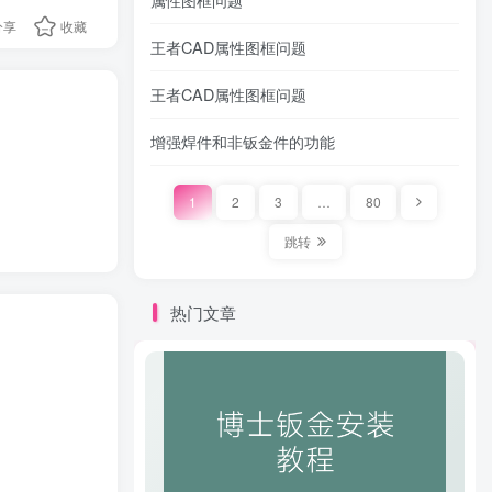
分享
收藏
王者CAD属性图框问题
王者CAD属性图框问题
增强焊件和非钣金件的功能
1
2
3
…
80
跳转
热门文章