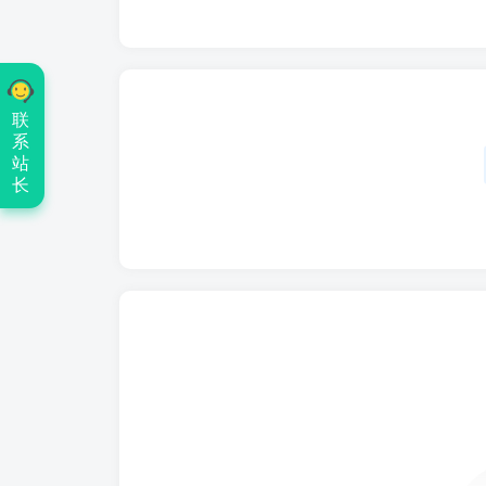
联
系
站
长