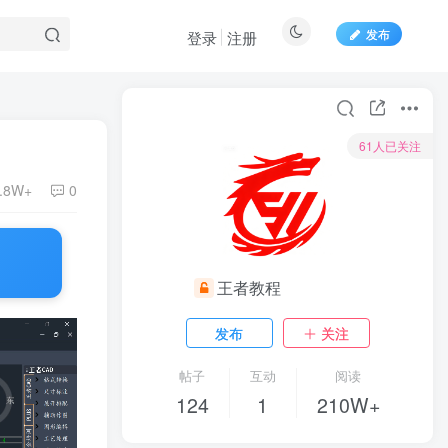
发布
登录
注册
61人已关注
.8W+
0
王者教程
发布
关注
帖子
互动
阅读
124
1
210W+