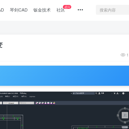
提问
AD
琴剑CAD
钣金技术
社区
变
1