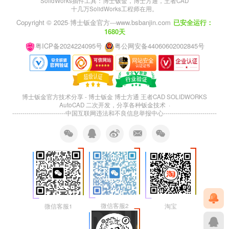
SolidWorks插件工具：博士钣金，博士方通，王者CAD
十几万SolidWorks工程师在用。
Copyright © 2025·
博士钣金官方---www.bsbanjin.com
已安全运行：
1680天
粤ICP备2024224095号
粤公网安备44060602002845号
博士钣金官方技术分享 - 博士钣金 博士方通 王者CAD SOLIDWORKS
AutoCAD 二次开发，分享各种钣金技术 ·
--------------------------
中国互联网违法和不良信息举报中心
--------------------------
微信客服2
淘宝
微信客服1