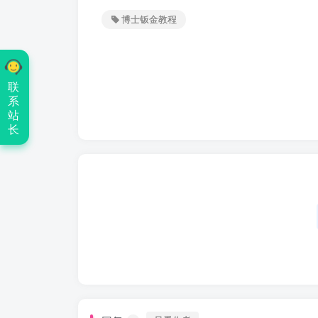
博士钣金教程
联
系
站
长