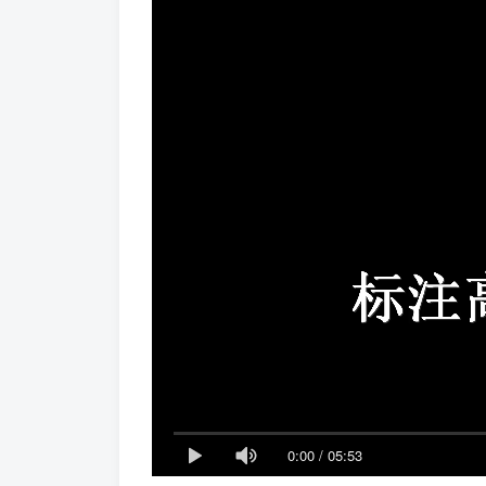
0:00
/
05:53