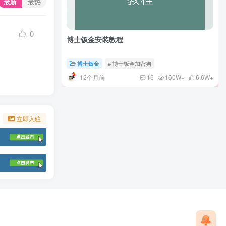
最新
最热
0
博士钣金安装教程
博士钣金
# 博士钣金加密狗
12个月前
16
160W+
6.6W+
立即入驻