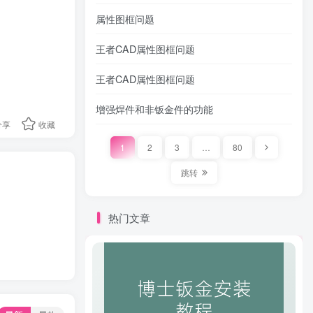
属性图框问题
王者CAD属性图框问题
王者CAD属性图框问题
增强焊件和非钣金件的功能
分享
收藏
1
2
3
…
80
跳转
热门文章