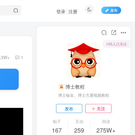
发布
登录
注册
105人已关注
.3W+
1
博士教程
博士钣金、博士方通视频教程
发布
关注
帖子
互动
阅读
167
259
275W+