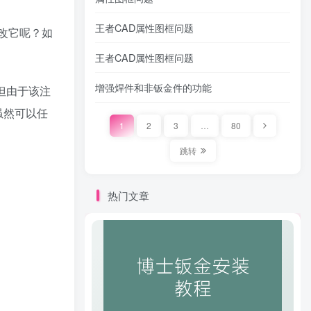
王者CAD属性图框问题
改它呢？如
王者CAD属性图框问题
增强焊件和非钣金件的功能
但由于该注
虽然可以任
1
2
3
…
80
跳转
热门文章