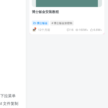
博士钣金安装教程
博士钣金
# 博士钣金加密狗
12个月前
16
160W+
6.6W+
置-下拉菜单
t 文件复制