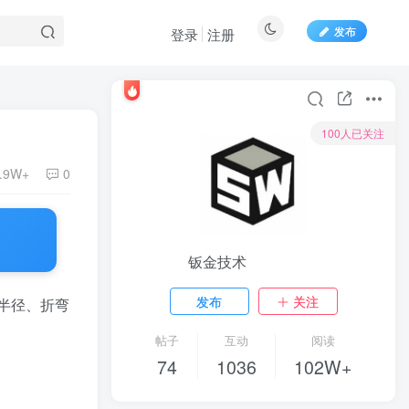
发布
登录
注册
100人已关注
.9W+
0
钣金技术
发布
关注
半径、折弯
帖子
互动
阅读
74
1036
102W+