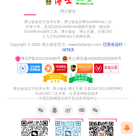
博士钣金
博士钣金官方技术分享，博士钣金从事SolidWorks二次
开发十年，是顶尖的SolidWorks增值开发商，推出的
SolidWorks插件工具：博士钣金，博士方通，王者CAD
十几万SolidWorks工程师在用。
Copyright © 2025·
博士钣金官方---www.bsbanjin.com
已安全运行：
1678天
粤ICP备2024224095号
粤公网安备44060602002845号
博士钣金官方技术分享 - 博士钣金 博士方通 王者CAD SOLIDWORKS
AutoCAD 二次开发，分享各种钣金技术 ·
--------------------------
中国互联网违法和不良信息举报中心
--------------------------